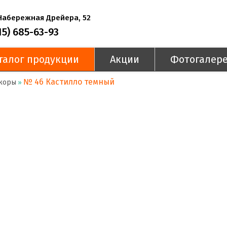
 Набережная Дрейера, 52
15) 685-63-93
талог продукции
Акции
Фотогалер
№ 46 Кастилло темный
коры
»