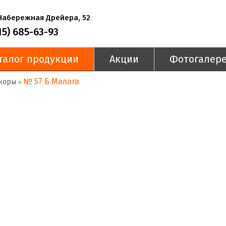
 Набережная Дрейера, 52
15) 685-63-93
талог продукции
Акции
Фотогалер
№ 57 Б Малага
коры
»