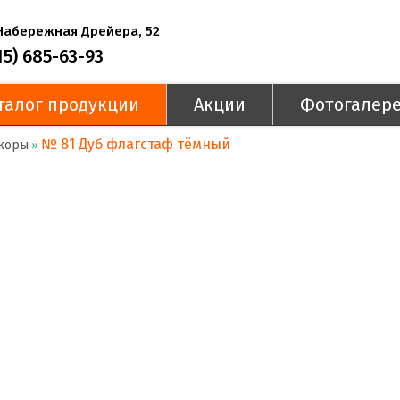
 Набережная Дрейера, 52
15) 685-63-93
талог продукции
Акции
Фотогалер
№ 81 Дуб флагстаф тёмный
коры
»